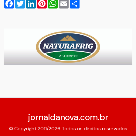
Facebook
Twitter
LinkedIn
Pinterest
WhatsApp
Email
Compartilhar
jornaldanova.com.br
© Copyright 2011/2026 Todos os direitos reservados