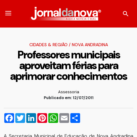
CIDADES & REGIÃO
/
NOVA ANDRADINA
Professores municipais
aproveitam férias para
aprimorar conhecimentos
Assessoria
Publicado em: 12/07/2011
Facebook
Twitter
LinkedIn
Pinterest
WhatsApp
Email
Compartilhar
A Secretaria Municipal de Educação de Nova Andradina