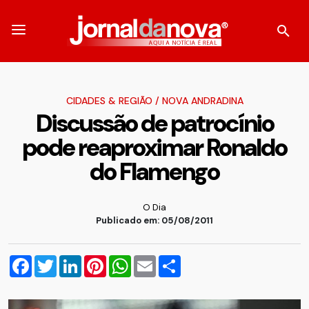
CIDADES & REGIÃO
/
NOVA ANDRADINA
Discussão de patrocínio
pode reaproximar Ronaldo
do Flamengo
O Dia
Publicado em: 05/08/2011
Facebook
Twitter
LinkedIn
Pinterest
WhatsApp
Email
Compartilhar