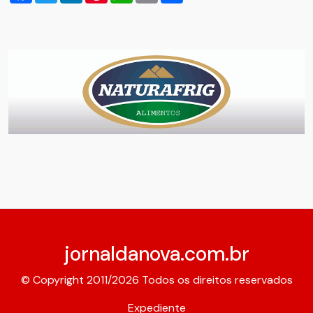
jornaldanova.com.br
© Copyright 2011/2026 Todos os direitos reservados
Expediente