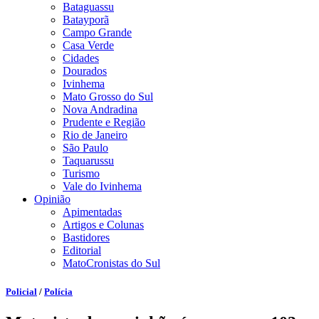
Bataguassu
Batayporã
Campo Grande
Casa Verde
Cidades
Dourados
Ivinhema
Mato Grosso do Sul
Nova Andradina
Prudente e Região
Rio de Janeiro
São Paulo
Taquarussu
Turismo
Vale do Ivinhema
Opinião
Apimentadas
Artigos e Colunas
Bastidores
Editorial
MatoCronistas do Sul
Policial
/
Polícia