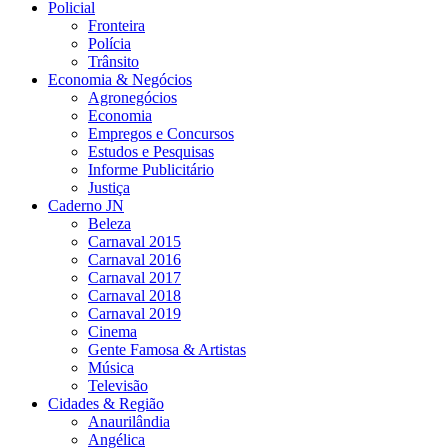
Policial
Fronteira
Polícia
Trânsito
Economia & Negócios
Agronegócios
Economia
Empregos e Concursos
Estudos e Pesquisas
Informe Publicitário
Justiça
Caderno JN
Beleza
Carnaval 2015
Carnaval 2016
Carnaval 2017
Carnaval 2018
Carnaval 2019
Cinema
Gente Famosa & Artistas
Música
Televisão
Cidades & Região
Anaurilândia
Angélica