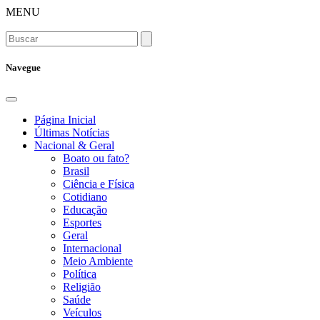
MENU
Navegue
Página Inicial
Últimas Notícias
Nacional & Geral
Boato ou fato?
Brasil
Ciência e Física
Cotidiano
Educação
Esportes
Geral
Internacional
Meio Ambiente
Política
Religião
Saúde
Veículos