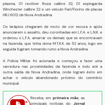
plasma, 01 revólver Rossi calibre 32, 01 espingarda
Winchester calibre 22 e um veículo Fiat/Fiorino de placas
HRJ 6012 de Nova Andradina.
Os larápios chegaram de moto de cor escura e após
anunciarem o assalto, deu coronhadas em L.F.A. e L.N.K. e
ordenou o L.F.A. amarrar os demais que se encontravam
na fazenda, que tinha dona M.T.K.K. de 52 anos, logo em
seguida fugiram tomando rumo a Nova Andradina.
A Polícia Militar foi acionada e começou a fazer uma
varredura nas proximidades da fazenda e indo até a
outra saída de Nova Andradina, onde logram êxito em
achar o veículo abandonado próximo do cemitério
municipal.
Receba, em
primeira mão
, as
principais notícias do
Jornal