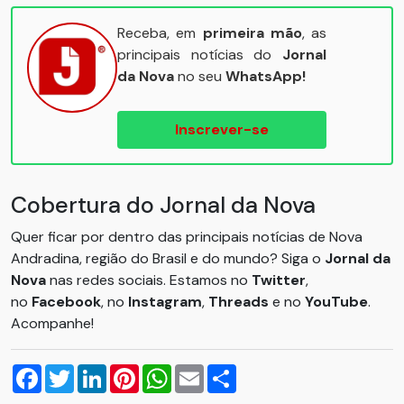
Receba, em
primeira mão
, as
principais notícias do
Jornal
da Nova
no seu
WhatsApp!
Inscrever-se
Cobertura do Jornal da Nova
Quer ficar por dentro das principais notícias de Nova
Andradina, região do Brasil e do mundo? Siga o
Jornal da
Nova
nas redes sociais. Estamos no
Twitter
,
no
Facebook
, no
Instagram
,
Threads
e no
YouTube
.
Acompanhe!
Facebook
Twitter
LinkedIn
Pinterest
WhatsApp
Email
Compartilhar