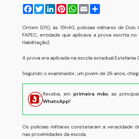
Facebook
Twitter
LinkedIn
Pinterest
WhatsApp
Email
Compartilhar
Ontem (05), às 15h40, policiais militares de Doi
FAPEC, entidade que aplicava a prova escrita no
Habilitação).
A prova era aplicada na escola estadual Estefania 
Segundo o examinador, um jovem de 26 anos, chego
Receba, em
primeira mão
, as princip
WhatsApp!
Os policiais miltiares constataram a veracidade 
nas proximidades da escola.