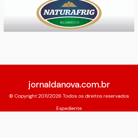
jornaldanova.com.br
© Copyright 2011/2026 Todos os direitos reservados
Expediente