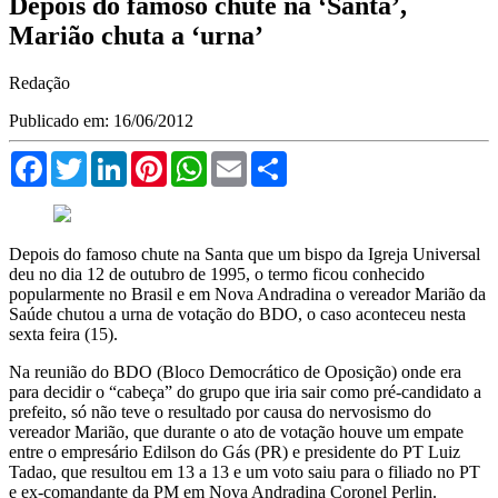
Depois do famoso chute na ‘Santa’,
Marião chuta a ‘urna’
Redação
Publicado em: 16/06/2012
Facebook
Twitter
LinkedIn
Pinterest
WhatsApp
Email
Compartilhar
Depois do famoso chute na Santa que um bispo da Igreja Universal
deu no dia 12 de outubro de 1995, o termo ficou conhecido
popularmente no Brasil e em Nova Andradina o vereador Marião da
Saúde chutou a urna de votação do BDO, o caso aconteceu nesta
sexta feira (15).
Na reunião do BDO (Bloco Democrático de Oposição) onde era
para decidir o “cabeça” do grupo que iria sair como pré-candidato a
prefeito, só não teve o resultado por causa do nervosismo do
vereador Marião, que durante o ato de votação houve um empate
entre o empresário Edilson do Gás (PR) e presidente do PT Luiz
Tadao, que resultou em 13 a 13 e um voto saiu para o filiado no PT
e ex-comandante da PM em Nova Andradina Coronel Perlin.