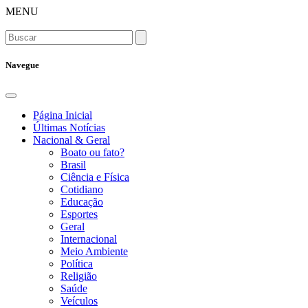
MENU
Navegue
Página Inicial
Últimas Notícias
Nacional & Geral
Boato ou fato?
Brasil
Ciência e Física
Cotidiano
Educação
Esportes
Geral
Internacional
Meio Ambiente
Política
Religião
Saúde
Veículos