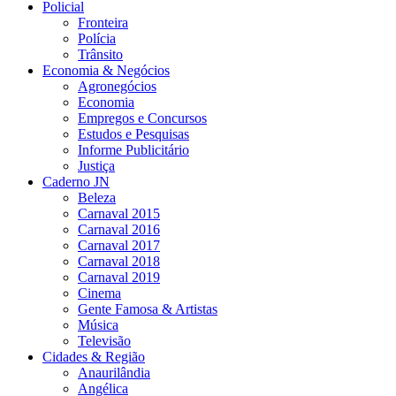
Policial
Fronteira
Polícia
Trânsito
Economia & Negócios
Agronegócios
Economia
Empregos e Concursos
Estudos e Pesquisas
Informe Publicitário
Justiça
Caderno JN
Beleza
Carnaval 2015
Carnaval 2016
Carnaval 2017
Carnaval 2018
Carnaval 2019
Cinema
Gente Famosa & Artistas
Música
Televisão
Cidades & Região
Anaurilândia
Angélica