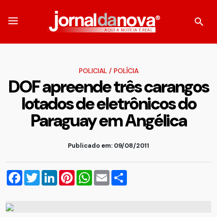
POLICIAL
/
POLÍCIA
DOF apreende três carangos
lotados de eletrônicos do
Paraguay em Angélica
Publicado em: 09/08/2011
Facebook
Twitter
LinkedIn
Pinterest
WhatsApp
Email
Compartilhar