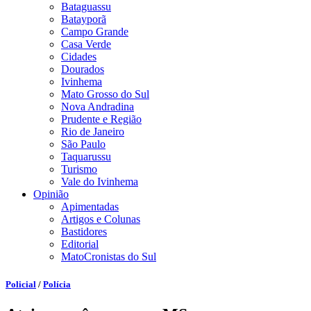
Bataguassu
Batayporã
Campo Grande
Casa Verde
Cidades
Dourados
Ivinhema
Mato Grosso do Sul
Nova Andradina
Prudente e Região
Rio de Janeiro
São Paulo
Taquarussu
Turismo
Vale do Ivinhema
Opinião
Apimentadas
Artigos e Colunas
Bastidores
Editorial
MatoCronistas do Sul
Policial
/
Polícia