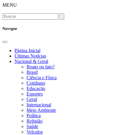
MENU
Navegue
Página Inicial
Últimas Notícias
Nacional & Geral
Boato ou fato?
Brasil
Ciência e Física
Cotidiano
Educação
Esportes
Geral
Internacional
Meio Ambiente
Política
Religião
Saúde
Veículos