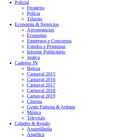
Policial
Fronteira
Polícia
Trânsito
Economia & Negócios
Agronegócios
Economia
Empregos e Concursos
Estudos e Pesquisas
Informe Publicitário
Justiça
Caderno JN
Beleza
Carnaval 2015
Carnaval 2016
Carnaval 2017
Carnaval 2018
Carnaval 2019
Cinema
Gente Famosa & Artistas
Música
Televisão
Cidades & Região
Anaurilândia
Angélica