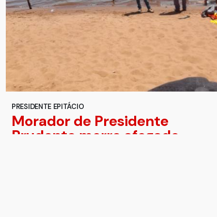
PRESIDENTE EPITÁCIO
Morador de Presidente
Prudente morre afogado
no Rio Paraná depois de
ultrapassar boia de
segurança
Rapaz de 22 anos foi socorrido pelo Corpo de
Bombeiros e encaminhado para a Santa Casa de