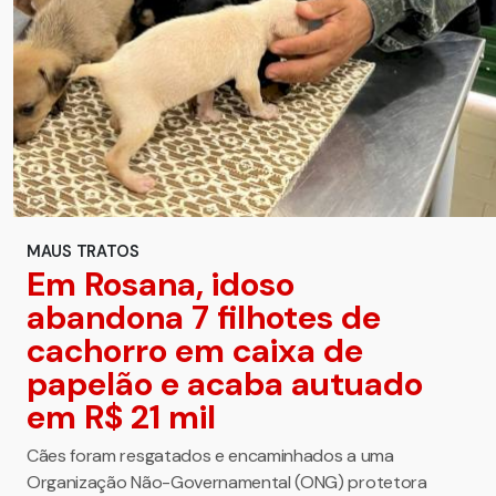
MAUS TRATOS
Em Rosana, idoso
abandona 7 filhotes de
cachorro em caixa de
papelão e acaba autuado
em R$ 21 mil
Cães foram resgatados e encaminhados a uma
Organização Não-Governamental (ONG) protetora