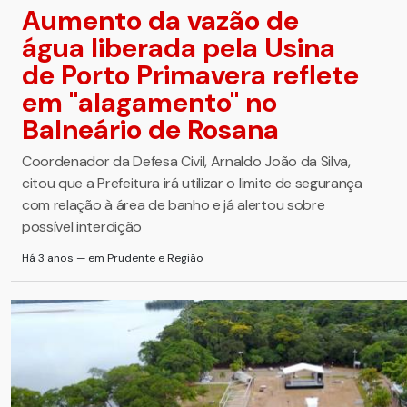
Aumento da vazão de
água liberada pela Usina
de Porto Primavera reflete
em ''alagamento'' no
Balneário de Rosana
Coordenador da Defesa Civil, Arnaldo João da Silva,
citou que a Prefeitura irá utilizar o limite de segurança
com relação à área de banho e já alertou sobre
possível interdição
Há 3 anos — em Prudente e Região