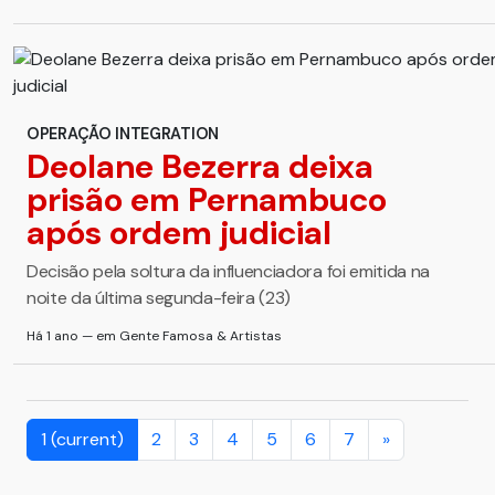
OPERAÇÃO INTEGRATION
Deolane Bezerra deixa
prisão em Pernambuco
após ordem judicial
Decisão pela soltura da influenciadora foi emitida na
noite da última segunda-feira (23)
Há 1 ano — em Gente Famosa & Artistas
1
(current)
2
3
4
5
6
7
»