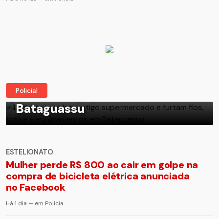
Ladrões invadem antigo
supermercado e furtam fios,
Policial
cobre e equipamentos em
Bataguassu
CRIMINALIDADE
ESTELIONATO
Mulher perde R$ 800 ao cair em golpe na
compra de bicicleta elétrica anunciada
no Facebook
Há 1 dia — em Polícia