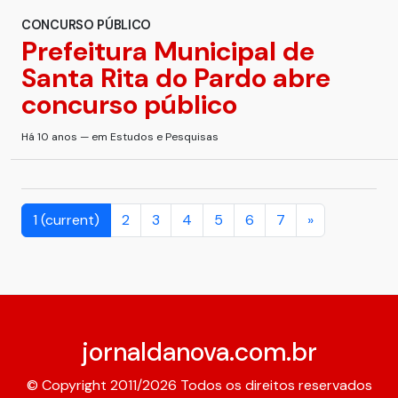
CONCURSO PÚBLICO
Prefeitura Municipal de
Santa Rita do Pardo abre
concurso público
Há 10 anos — em Estudos e Pesquisas
1
(current)
2
3
4
5
6
7
»
jornaldanova.com.br
© Copyright 2011/2026 Todos os direitos reservados