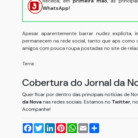
Receba, em
primeira mão
, as princip
WhatsApp!
Apesar aparentemente barrar nudez explícita, 
permanecem na rede social, tanto que aps como o
amigos com pouca roupa postadas no site de rela
Terra
Cobertura do Jornal da N
Quer ficar por dentro das principais notícias de N
da Nova
nas redes sociais. Estamos no
Twitter
, n
Acompanhe!
Facebook
Twitter
LinkedIn
Pinterest
WhatsApp
Email
Compartilhar