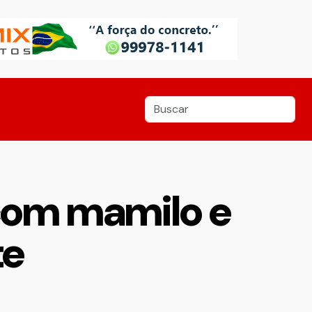
com mamilo e
te