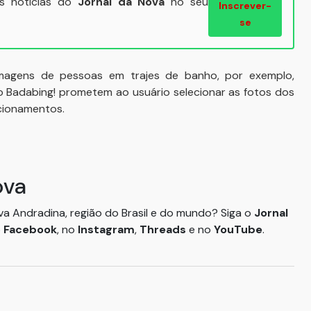
ais notícias do
Jornal da Nova
no seu
Inscrever-
se
imagens de pessoas em trajes de banho, por exemplo,
 Badabing! prometem ao usuário selecionar as fotos dos
cionamentos.
ova
ova Andradina, região do Brasil e do mundo? Siga o
Jornal
o
Facebook
, no
Instagram
,
Threads
e no
YouTube
.