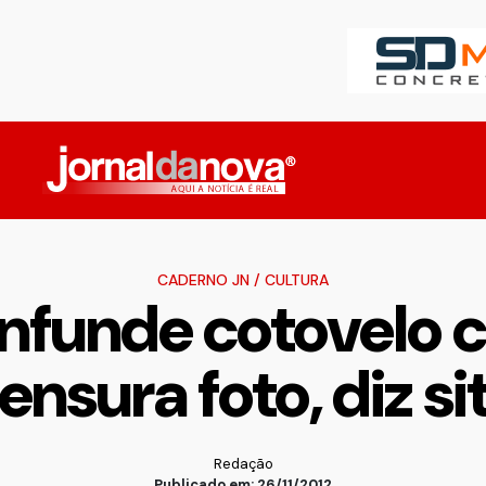
CADERNO JN
/
CULTURA
nfunde cotovelo 
ensura foto, diz si
Redação
Publicado em: 26/11/2012