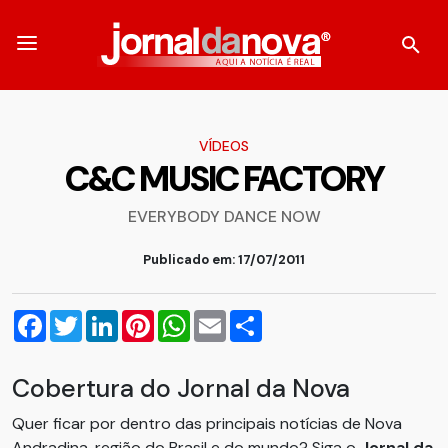
VÍDEOS
C&C MUSIC FACTORY
EVERYBODY DANCE NOW
Publicado em: 17/07/2011
Facebook
Twitter
LinkedIn
Pinterest
WhatsApp
Email
Compartilhar
Cobertura do Jornal da Nova
Quer ficar por dentro das principais notícias de Nova
Andradina, região do Brasil e do mundo? Siga o
Jornal da