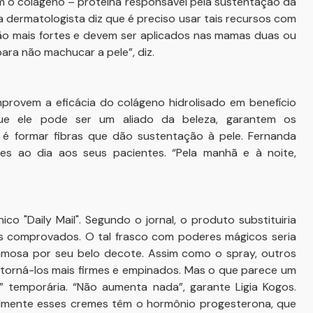
am o colágeno – proteína responsável pela sustentação da
 dermatologista diz que é preciso usar tais recursos com
o mais fortes e devem ser aplicados nas mamas duas ou
ara não machucar a pele”, diz.
provem a eficácia do colágeno hidrolisado em benefício
que ele pode ser um aliado da beleza, garantem os
 é formar fibras que dão sustentação à pele. Fernanda
s ao dia aos seus pacientes. “Pela manhã e à noite,
ico "Daily Mail". Segundo o jornal, o produto substituiria
tos comprovados. O tal frasco com poderes mágicos seria
 famosa por seu belo decote. Assim como o spray, outros
orná-los mais firmes e empinados. Mas o que parece um
temporária. “Não aumenta nada”, garante Ligia Kogos.
mente esses cremes têm o hormônio progesterona, que