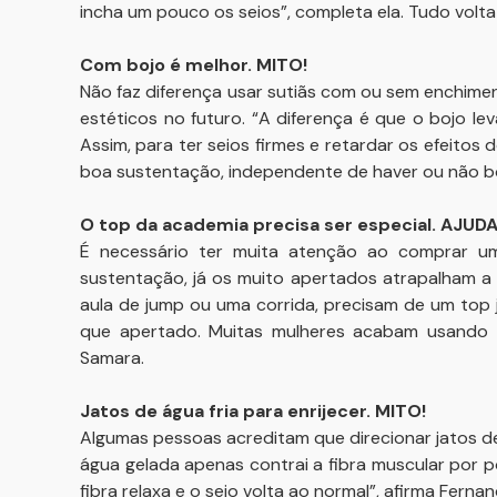
incha um pouco os seios”, completa ela. Tudo volta
Com bojo é melhor. MITO!
Não faz diferença usar sutiãs com ou sem enchimen
estéticos no futuro. “A diferença é que o bojo le
Assim, para ter seios firmes e retardar os efeitos
boa sustentação, independente de haver ou não b
O top da academia precisa ser especial. AJUDA
É necessário ter muita atenção ao comprar u
sustentação, já os muito apertados atrapalham a
aula de jump ou uma corrida, precisam de um top 
que apertado. Muitas mulheres acabam usando t
Samara.
Jatos de água fria para enrijecer. MITO!
Algumas pessoas acreditam que direcionar jatos de 
água gelada apenas contrai a fibra muscular por 
fibra relaxa e o seio volta ao normal”, afirma Fernan