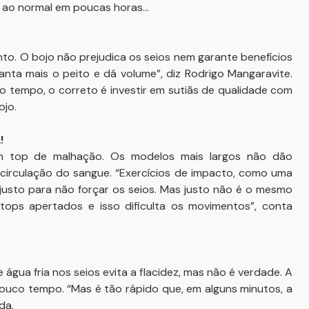
 ao normal em poucas horas...
to. O bojo não prejudica os seios nem garante benefícios
vanta mais o peito e dá volume”, diz Rodrigo Mangaravite.
 do tempo, o correto é investir em sutiãs de qualidade com
ojo.
!
m top de malhação. Os modelos mais largos não dão
 circulação do sangue. “Exercícios de impacto, como uma
justo para não forçar os seios. Mas justo não é o mesmo
ops apertados e isso dificulta os movimentos”, conta
água fria nos seios evita a flacidez, mas não é verdade. A
pouco tempo. “Mas é tão rápido que, em alguns minutos, a
da.