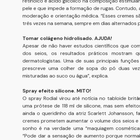
retinóico e ácido glicólico na composição estimul
pele e que impede a formação de rugas. Contudo, a
moderação e orientação médica. “Esses cremes sã
três vezes na semana, sempre em dias alternados p
Tomar colágeno hidrolisado. AJUDA!
Apesar de não haver estudos científicos que com
dos seios, os resultados práticos mostram 
dermatologistas. Uma de suas principais funções
prescreve uma colher de sopa do pó duas veze
misturadas ao suco ou água”, explica.
Spray efeito silicone. MITO!
O spray Rodial virou até notícia no tabloide britân
uma prótese de 118 ml de silicone, mas sem efei
ainda o queridinho da atriz Scarlett Johansson,
cremes prometem aumentar o volume dos seios e t
sonho é na verdade uma “maquiagem cosmética” 
“Pode dar a sensação de aumento porque normal