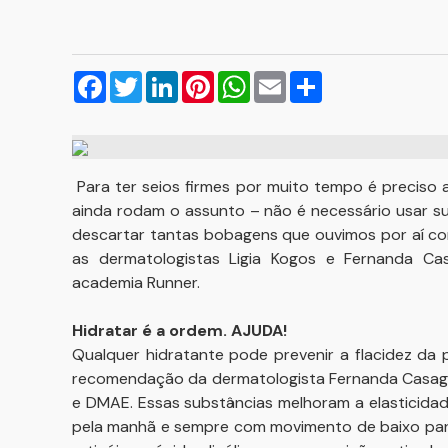
Facebook
Twitter
LinkedIn
Pinterest
WhatsApp
Email
Compartilhar
Para ter seios firmes por muito tempo é preciso
ainda rodam o assunto – não é necessário usar suti
descartar tantas bobagens que ouvimos por aí co
as dermatologistas Ligia Kogos e Fernanda Ca
academia Runner.
Hidratar é a ordem. AJUDA!
Qualquer hidratante pode prevenir a flacidez da p
recomendação da dermatologista Fernanda Casagr
e DMAE. Essas substâncias melhoram a elasticidade
pela manhã e sempre com movimento de baixo para 