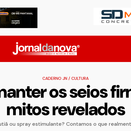
CADERNO JN
/
CULTURA
anter os seios fi
mitos revelados
sutiã ou spray estimulante? Contamos o que realmen