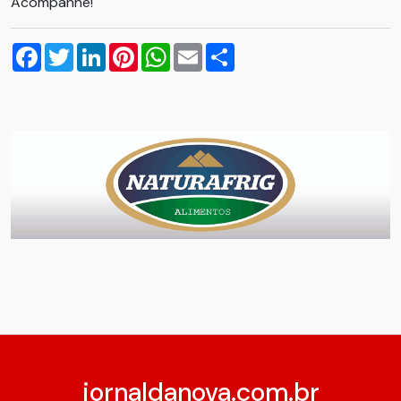
Acompanhe!
Facebook
Twitter
LinkedIn
Pinterest
WhatsApp
Email
Compartilhar
jornaldanova.com.br