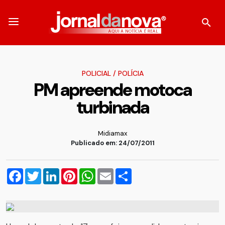
POLICIAL
/
POLÍCIA
PM apreende motoca
turbinada
Midiamax
Publicado em: 24/07/2011
Facebook
Twitter
LinkedIn
Pinterest
WhatsApp
Email
Compartilhar