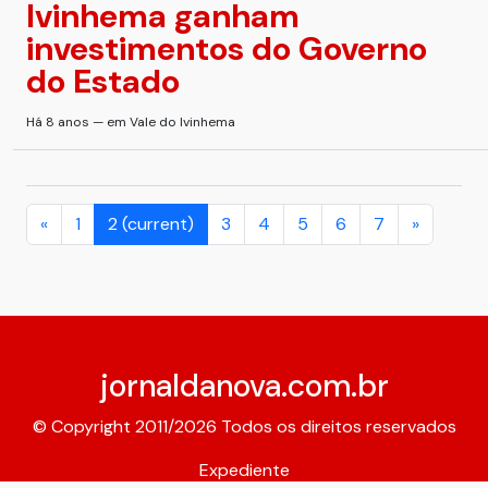
Ivinhema ganham
investimentos do Governo
do Estado
Há 8 anos — em Vale do Ivinhema
«
1
2
(current)
3
4
5
6
7
»
jornaldanova.com.br
© Copyright 2011/2026 Todos os direitos reservados
Expediente