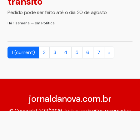
trânsito
Pedido pode ser feito até o dia 20 de agosto
Há 1 semana — em Política
1
(current)
2
3
4
5
6
7
»
jornaldanova.com.br
© Copyright 2011/2026 Todos os direitos reservados
Expediente