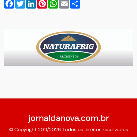
Facebook
Twitter
LinkedIn
Pinterest
WhatsApp
Email
Compartilhar
jornaldanova.com.br
© Copyright 2011/2026 Todos os direitos reservados