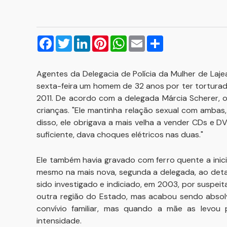
Facebook
Twitter
LinkedIn
Pinterest
WhatsApp
Email
Compartilhar
Agentes da Delegacia de Polícia da Mulher de Laje
sexta-feira um homem de 32 anos por ter tortura
2011. De acordo com a delegada Márcia Scherer, 
crianças. "Ele mantinha relação sexual com amba
disso, ele obrigava a mais velha a vender CDs e D
suficiente, dava choques elétricos nas duas."
Ele também havia gravado com ferro quente a inici
mesmo na mais nova, segunda a delegada, ao detal
sido investigado e indiciado, em 2003, por suspeit
outra região do Estado, mas acabou sendo absolv
convívio familiar, mas quando a mãe as levou
intensidade.