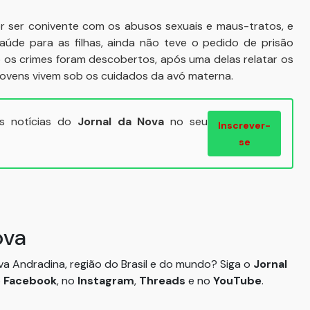
r ser conivente com os abusos sexuais e maus-tratos, e
úde para as filhas, ainda não teve o pedido de prisão
 os crimes foram descobertos, após uma delas relatar os
 jovens vivem sob os cuidados da avó materna.
ais notícias do
Jornal da Nova
no seu
Inscrever-
se
ova
ova Andradina, região do Brasil e do mundo? Siga o
Jornal
o
Facebook
, no
Instagram
,
Threads
e no
YouTube
.