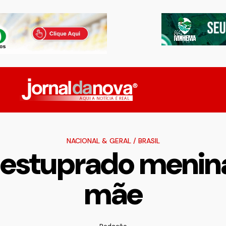
NACIONAL & GERAL
/
BRASIL
a estuprado menin
mãe