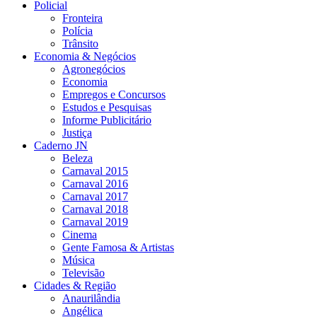
Policial
Fronteira
Polícia
Trânsito
Economia & Negócios
Agronegócios
Economia
Empregos e Concursos
Estudos e Pesquisas
Informe Publicitário
Justiça
Caderno JN
Beleza
Carnaval 2015
Carnaval 2016
Carnaval 2017
Carnaval 2018
Carnaval 2019
Cinema
Gente Famosa & Artistas
Música
Televisão
Cidades & Região
Anaurilândia
Angélica