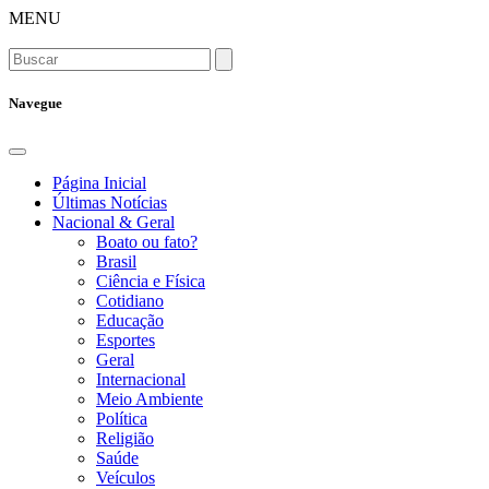
MENU
Navegue
Página Inicial
Últimas Notícias
Nacional & Geral
Boato ou fato?
Brasil
Ciência e Física
Cotidiano
Educação
Esportes
Geral
Internacional
Meio Ambiente
Política
Religião
Saúde
Veículos