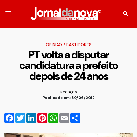
OPINIÃO
/
BASTIDORES
PT volta a disputar
candidatura a prefeito
depois de 24 anos
Redação
Publicado em: 30/06/2012
Facebook
Twitter
LinkedIn
Pinterest
WhatsApp
Email
Compartilhar