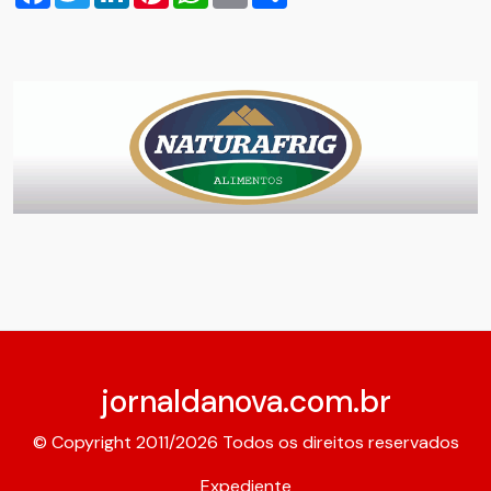
jornaldanova.com.br
© Copyright 2011/2026 Todos os direitos reservados
Expediente