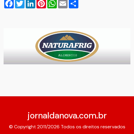
Facebook
Twitter
LinkedIn
Pinterest
WhatsApp
Email
Compartilhar
jornaldanova.com.br
© Copyright 2011/2026 Todos os direitos reservados