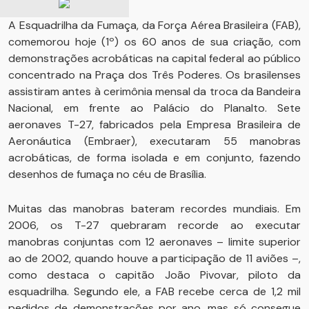
A Esquadrilha da Fumaça, da Força Aérea Brasileira (FAB),
comemorou hoje (1º) os 60 anos de sua criação, com
demonstrações acrobáticas na capital federal ao público
concentrado na Praça dos Três Poderes. Os brasilenses
assistiram antes à cerimônia mensal da troca da Bandeira
Nacional, em frente ao Palácio do Planalto. Sete
aeronaves T-27, fabricados pela Empresa Brasileira de
Aeronáutica (Embraer), executaram 55 manobras
acrobáticas, de forma isolada e em conjunto, fazendo
desenhos de fumaça no céu de Brasília.
Muitas das manobras bateram recordes mundiais. Em
2006, os T-27 quebraram recorde ao executar
manobras conjuntas com 12 aeronaves – limite superior
ao de 2002, quando houve a participação de 11 aviões –,
como destaca o capitão João Pivovar, piloto da
esquadrilha. Segundo ele, a FAB recebe cerca de 1,2 mil
pedidos de demonstrações por ano, mas só consegue