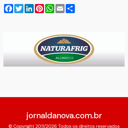
Facebook
Twitter
LinkedIn
Pinterest
WhatsApp
Email
Compartilhar
jornaldanova.com.br
© Copyright 2011/2026 Todos os direitos reservados