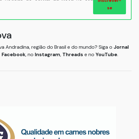
Inscrever-
se
ova
ova Andradina, região do Brasil e do mundo? Siga o
Jornal
o
Facebook
, no
Instagram
,
Threads
e no
YouTube
.