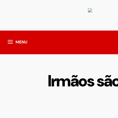
MENU
Irmãos sã