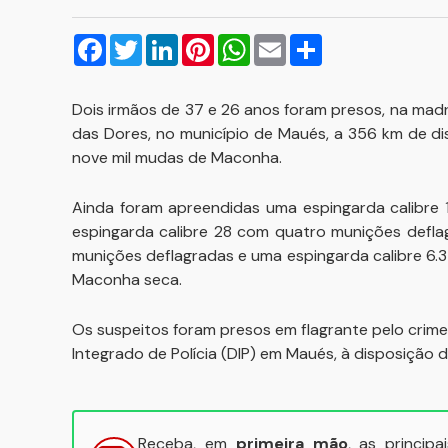
Facebook
Twitter
LinkedIn
Pinterest
WhatsApp
Email
Compartilhar
Dois irmãos de 37 e 26 anos foram presos, na ma
das Dores, no município de Maués, a 356 km de d
nove mil mudas de Maconha.
Ainda foram apreendidas uma espingarda calibre 
espingarda calibre 28 com quatro munições deflag
munições deflagradas e uma espingarda calibre 6.
Maconha seca.
Os suspeitos foram presos em flagrante pelo crime
Integrado de Polícia (DIP) em Maués, à disposição 
Receba, em
primeira mão
, as princip