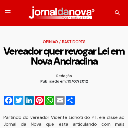
OPINIÃO
/
BASTIDORES
Vereador quer revogar Lei em
Nova Andradina
Redação
Publicado em: 15/07/2012
Facebook
Twitter
LinkedIn
Pinterest
WhatsApp
Email
Compartilhar
Partindo do vereador Vicente Lichoti do PT, ele disse ao
Jornal da Nova que esta articulando com mais