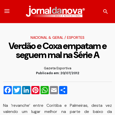
NACIONAL & GERAL
/
ESPORTES
Verdão e Coxa empatam e
seguem mal na Série A
Gazeta Esportiva
Publicado em: 20/07/2012
Facebook
Twitter
LinkedIn
Pinterest
WhatsApp
Email
Compartilhar
Na ‘revanche’ entre Coritiba e Palmeiras, desta vez
valendo um lugar melhor na parte de baixo da