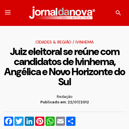
CIDADES & REGIÃO
/
IVINHEMA
Juiz eleitoral se reúne com
candidatos de Ivinhema,
Angélica e Novo Horizonte do
Sul
Redação
Publicado em: 22/07/2012
Facebook
Twitter
LinkedIn
Pinterest
WhatsApp
Email
Compartilhar