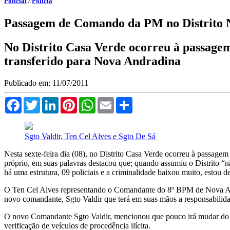
Policial
/
Polícia
Passagem de Comando da PM no Distrito 
No Distrito Casa Verde ocorreu à passagem
transferido para Nova Andradina
Publicado em: 11/07/2011
Facebook
Twitter
LinkedIn
Pinterest
WhatsApp
Email
Compartilhar
Sgto Valdir, Ten Cel Alves e Sgto De Sá
Nesta sexte-feira dia (08), no Distrito Casa Verde ocorreu à passag
próprio, em suas palavras destacou que; quando assumiu o Distrito “n
há uma estrutura, 09 policiais e a criminalidade baixou muito, estou
O Ten Cel Alves representando o Comandante do 8º BPM de Nova Andra
novo comandante, Sgto Valdir que terá em suas mãos a responsabilida
O novo Comandante Sgto Valdir, mencionou que pouco irá mudar do que
verificação de veículos de procedência ilícita.