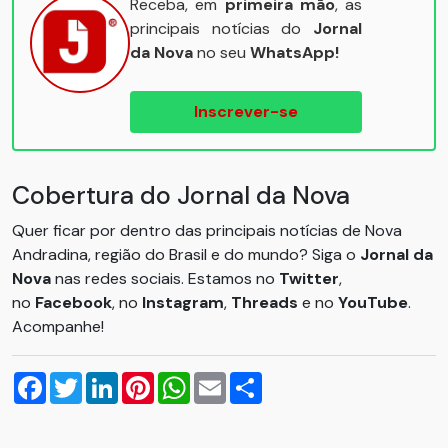
Receba, em
primeira mão
, as
principais notícias do
Jornal
da Nova
no seu
WhatsApp!
Inscrever-se
Cobertura do Jornal da Nova
Quer ficar por dentro das principais notícias de Nova
Andradina, região do Brasil e do mundo? Siga o
Jornal da
Nova
nas redes sociais. Estamos no
Twitter
,
no
Facebook
, no
Instagram
,
Threads
e no
YouTube
.
Acompanhe!
Facebook
Twitter
LinkedIn
Pinterest
WhatsApp
Email
Compartilhar