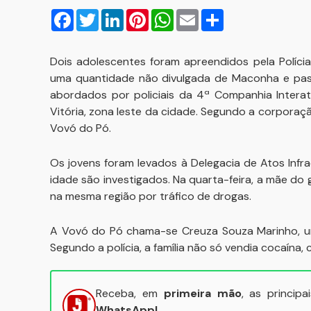
Facebook
Twitter
LinkedIn
Pinterest
WhatsApp
Email
Compartilhar
Dois adolescentes foram apreendidos pela Políci
uma quantidade não divulgada de Maconha e past
abordados por policiais da 4ª Companhia Intera
Vitória, zona leste da cidade. Segundo a corpora
Vovó do Pó.
Os jovens foram levados à Delegacia de Atos Infr
idade são investigados. Na quarta-feira, a mãe do g
na mesma região por tráfico de drogas.
A Vovó do Pó chama-se Creuza Souza Marinho, um
Segundo a polícia, a família não só vendia cocaína,
Receba, em
primeira mão
, as princip
WhatsApp!