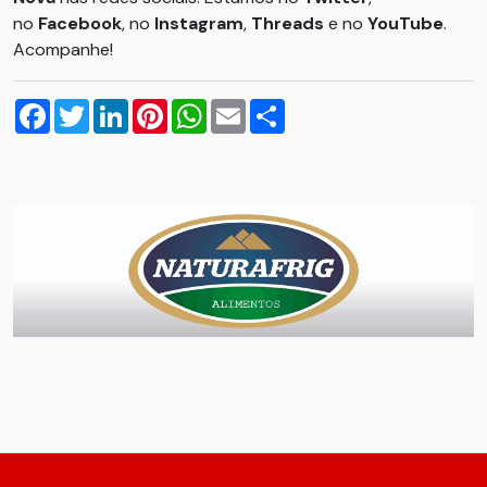
no
Facebook
, no
Instagram
,
Threads
e no
YouTube
.
Acompanhe!
Facebook
Twitter
LinkedIn
Pinterest
WhatsApp
Email
Compartilhar