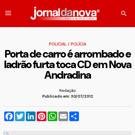
POLICIAL
/
POLÍCIA
Porta de carro é arrombado e
ladrão furta toca CD em Nova
Andradina
Redação
Publicado em: 30/07/2012
Facebook
Twitter
LinkedIn
Pinterest
WhatsApp
Email
Compartilhar