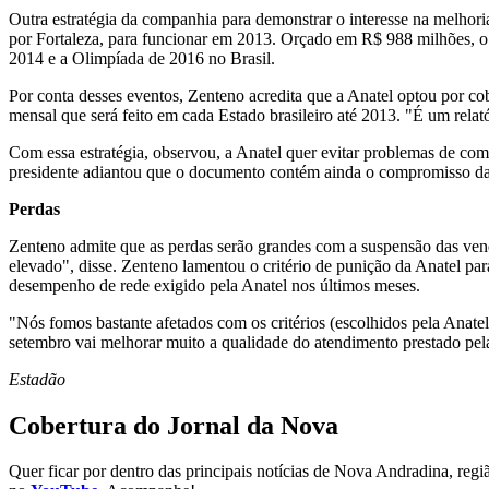
Outra estratégia da companhia para demonstrar o interesse na melhoria
por Fortaleza, para funcionar em 2013. Orçado em R$ 988 milhões, 
2014 e a Olimpíada de 2016 no Brasil.
Por conta desses eventos, Zenteno acredita que a Anatel optou por co
mensal que será feito em cada Estado brasileiro até 2013. "É um rel
Com essa estratégia, observou, a Anatel quer evitar problemas de co
presidente adiantou que o documento contém ainda o compromisso da e
Perdas
Zenteno admite que as perdas serão grandes com a suspensão das vend
elevado", disse. Zenteno lamentou o critério de punição da Anatel par
desempenho de rede exigido pela Anatel nos últimos meses.
"Nós fomos bastante afetados com os critérios (escolhidos pela Anate
setembro vai melhorar muito a qualidade do atendimento prestado pela
Estadão
Cobertura do Jornal da Nova
Quer ficar por dentro das principais notícias de Nova Andradina, reg