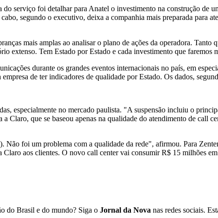
 do serviço foi detalhar para Anatel o investimento na construção de u
o cabo, segundo o executivo, deixa a companhia mais preparada para 
branças mais amplas ao analisar o plano de ações da operadora. Tanto 
atório extenso. Tem Estado por Estado e cada investimento que faremos 
municações durante os grandes eventos internacionais no país, em espe
mpresa de ter indicadores de qualidade por Estado. Os dados, segundo 
as, especialmente no mercado paulista. "A suspensão incluiu o princip
a a Claro, que se baseou apenas na qualidade do atendimento de call ce
l). Não foi um problema com a qualidade da rede", afirmou. Para Zente
 Claro aos clientes. O novo call center vai consumir R$ 15 milhões em
ião do Brasil e do mundo? Siga o
Jornal da Nova
nas redes sociais. E