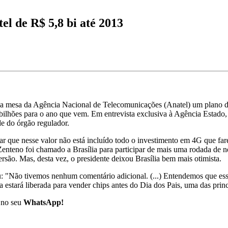
el de R$ 5,8 bi até 2013
na mesa da Agência Nacional de Telecomunicações (Anatel) um plano de
ilhões para o ano que vem. Em entrevista exclusiva à Agência Estado, 
de do órgão regulador.
ltar que nesse valor não está incluído todo o investimento em 4G que fa
 Zenteno foi chamado a Brasília para participar de mais uma rodada de
ersão. Mas, desta vez, o presidente deixou Brasília bem mais otimista.
u: "Não tivemos nenhum comentário adicional. (...) Entendemos que ess
estará liberada para vender chips antes do Dia dos Pais, uma das princ
no seu
WhatsApp!