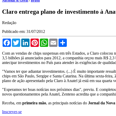
Nacional & Geral
/
Brasil
Claro entrega plano de investimento à Anat
Redação
Publicado em: 31/07/2012
Facebook
Twitter
LinkedIn
Pinterest
WhatsApp
Email
Compartilhar
Com as vendas de chips suspensas em três Estados, a Claro colocou 
3,5 bilhões já anunciados para 2012, a companhia orçou mais R$ 2,3 b
antecipar investimentos no País para atender às exigências de qualida
"Vamos ter que adiantar investimentos. (...) É muito importante ressa
chips em São Paulo, Sergipe e Santa Catarina. Na última sexta-feira,
plano de ação apresentado pela Claro à Anatel já está em sua quarta v
"Esperamos ter boas notícias nos próximos dias", previu. E completo
novos questionamentos pela Anatel, Zenteno acredita que a companhia 
Receba, em
primeira mão
, as principais notícias do
Jornal da Nova
Inscrever-se