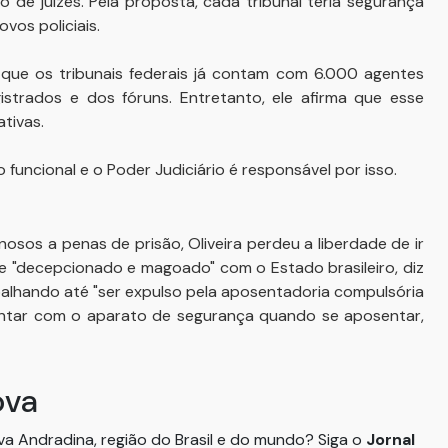
 de juízes. Pela proposta, cada tribunal teria segurança
vos policiais.
ra que os tribunais federais já contam com 6.000 agentes
trados e dos fóruns. Entretanto, ele afirma que esse
ativas.
funcional e o Poder Judiciário é responsável por isso.
sos a penas de prisão, Oliveira perdeu a liberdade de ir
le "decepcionado e magoado" com o Estado brasileiro, diz
balhando até "ser expulso pela aposentadoria compulsória
contar com o aparato de segurança quando se aposentar,
ova
ova Andradina, região do Brasil e do mundo? Siga o
Jornal