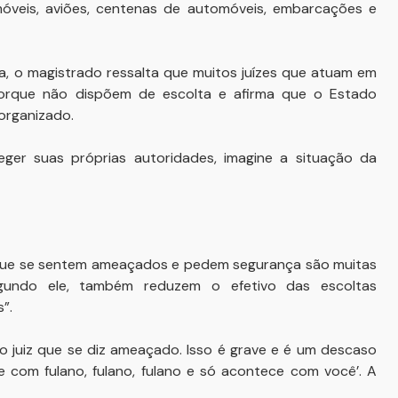
móveis, aviões, centenas de automóveis, embarcações e
 o magistrado ressalta que muitos juízes que atuam em
 porque não dispõem de escolta e afirma que o Estado
 organizado.
er suas próprias autoridades, imagine a situação da
es que se sentem ameaçados e pedem segurança são muitas
 segundo ele, também reduzem o efetivo das escoltas
s”.
m o juiz que se diz ameaçado. Isso é grave e é um descaso
e com fulano, fulano, fulano e só acontece com você’. A