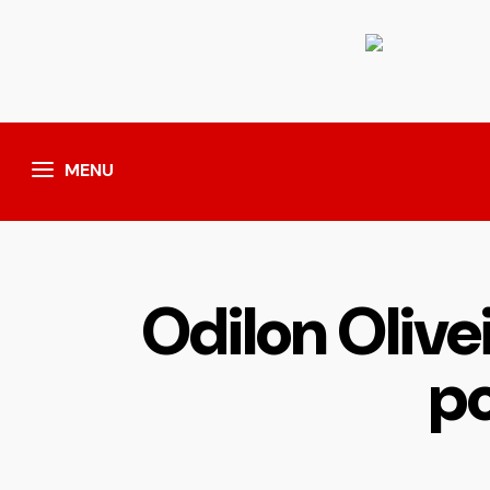
MENU
Odilon Olive
po