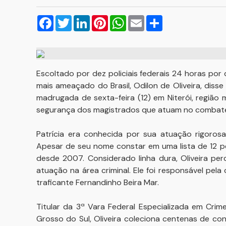
Facebook
Twitter
LinkedIn
Pinterest
WhatsApp
Email
Compartilhar
Escoltado por dez policiais federais 24 horas por 
mais ameaçado do Brasil, Odilon de Oliveira, disse 
madrugada de sexta-feira (12) em Niterói, região
segurança dos magistrados que atuam no combate
Patrícia era conhecida por sua atuação rigorosa
Apesar de seu nome constar em uma lista de 12 p
desde 2007. Considerado linha dura, Oliveira p
atuação na área criminal. Ele foi responsável pel
traficante Fernandinho Beira Mar.
Titular da 3ª Vara Federal Especializada em Cr
Grosso do Sul, Oliveira coleciona centenas de c