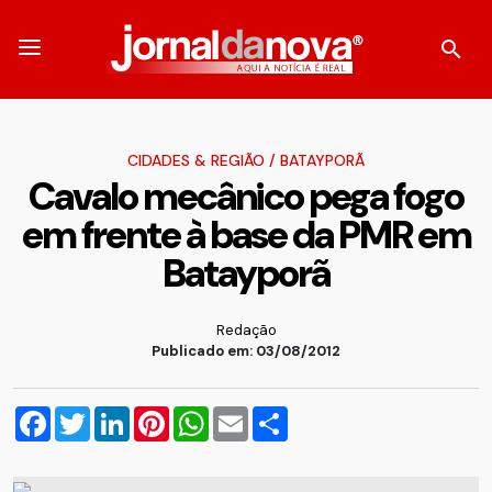
CIDADES & REGIÃO
/
BATAYPORÃ
Cavalo mecânico pega fogo
em frente à base da PMR em
Batayporã
Redação
Publicado em: 03/08/2012
Facebook
Twitter
LinkedIn
Pinterest
WhatsApp
Email
Compartilhar