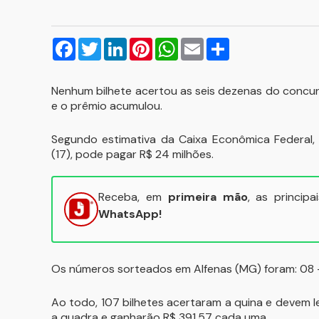
Facebook
Twitter
LinkedIn
Pinterest
WhatsApp
Email
Compartilhar
Nenhum bilhete acertou as seis dezenas do concur
e o prêmio acumulou.
Segundo estimativa da Caixa Econômica Federal, 
(17), pode pagar R$ 24 milhões.
Receba, em
primeira mão
, as princip
WhatsApp!
Os números sorteados em Alfenas (MG) foram: 08 - 
Ao todo, 107 bilhetes acertaram a quina e devem 
a quadra e ganharão R$ 391,57 cada uma.