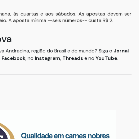
mana, às quartas e aos sábados. As apostas devem ser
rteio. A aposta mínima --seis números-- custa R$ 2.
ova
ova Andradina, região do Brasil e do mundo? Siga o
Jornal
o
Facebook
, no
Instagram
,
Threads
e no
YouTube
.