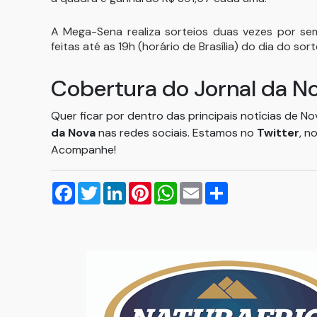
A Mega-Sena realiza sorteios duas vezes por se
feitas até as 19h (horário de Brasília) do dia do so
Cobertura do Jornal da N
Quer ficar por dentro das principais notícias de N
da Nova
nas redes sociais. Estamos no
Twitter
, n
Acompanhe!
Facebook
Twitter
LinkedIn
Pinterest
WhatsApp
Email
Compartilhar