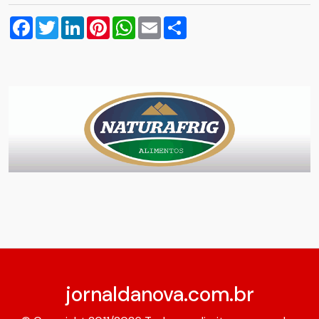
Facebook
Twitter
LinkedIn
Pinterest
WhatsApp
Email
Compartilhar
jornaldanova.com.br