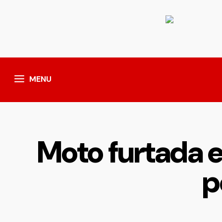
MENU
Moto furtada 
p