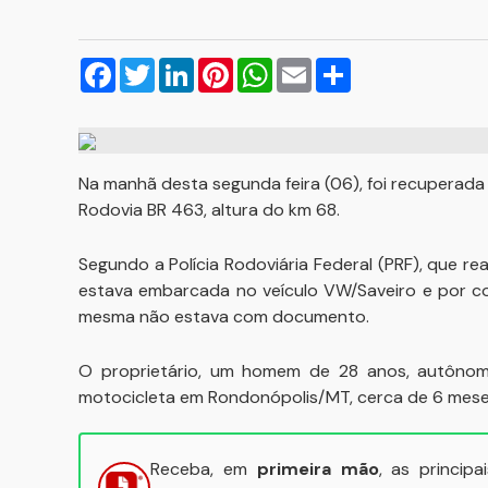
Facebook
Twitter
LinkedIn
Pinterest
WhatsApp
Email
Compartilhar
Na manhã desta segunda feira (06), foi recuperad
Rodovia BR 463, altura do km 68.
Segundo a Polícia Rodoviária Federal (PRF), que r
estava embarcada no veículo VW/Saveiro e por co
mesma não estava com documento.
O proprietário, um homem de 28 anos, autônom
motocicleta em Rondonópolis/MT, cerca de 6 mese
Receba, em
primeira mão
, as princip