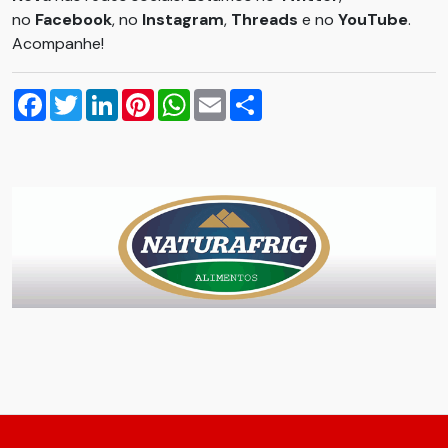
no
Facebook
, no
Instagram
,
Threads
e no
YouTube
.
Acompanhe!
Facebook
Twitter
LinkedIn
Pinterest
WhatsApp
Email
Compartilhar