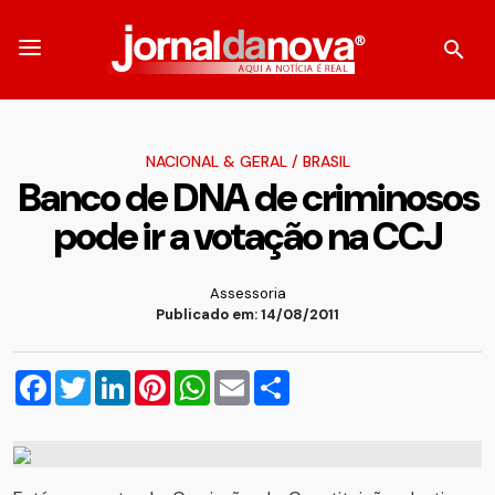
NACIONAL & GERAL
/
BRASIL
Banco de DNA de criminosos
pode ir a votação na CCJ
Assessoria
Publicado em: 14/08/2011
Facebook
Twitter
LinkedIn
Pinterest
WhatsApp
Email
Compartilhar