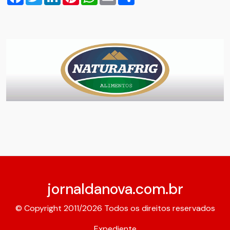
jornaldanova.com.br
© Copyright 2011/2026 Todos os direitos reservados
Expediente