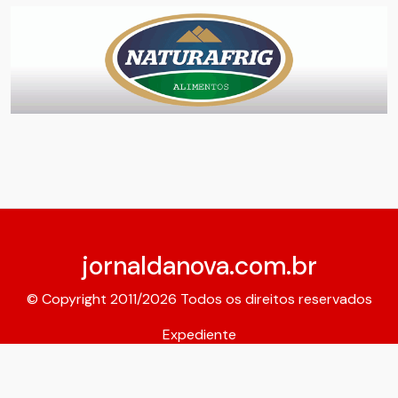
jornaldanova.com.br
© Copyright 2011/2026 Todos os direitos reservados
Expediente