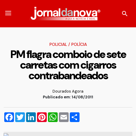
POLICIAL
/
POLÍCIA
PM flagra comboio de sete
carretas com cigarros
contrabandeados
Dourados Agora
Publicado em: 14/08/2011
Facebook
Twitter
LinkedIn
Pinterest
WhatsApp
Email
Compartilhar