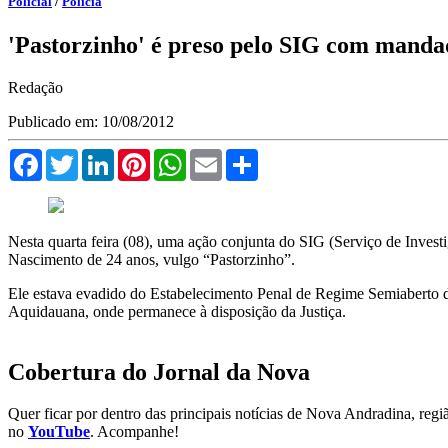
Policial
/
Polícia
'Pastorzinho' é preso pelo SIG com manda
Redação
Publicado em: 10/08/2012
Facebook
Twitter
LinkedIn
Pinterest
WhatsApp
Email
Compartilhar
Nesta quarta feira (08), uma ação conjunta do SIG (Serviço de Invest
Nascimento de 24 anos, vulgo “Pastorzinho”.
Ele estava evadido do Estabelecimento Penal de Regime Semiaberto de
Aquidauana, onde permanece à disposição da Justiça.
Cobertura do Jornal da Nova
Quer ficar por dentro das principais notícias de Nova Andradina, reg
no
YouTube
. Acompanhe!