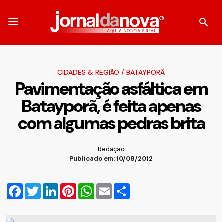
CIDADES & REGIÃO
/
BATAYPORÃ
Pavimentaç​ão asfáltica em
Batayporã, é feita apenas
com algumas pedras brita
Redação
Publicado em: 10/08/2012
Facebook
Twitter
LinkedIn
Pinterest
WhatsApp
Email
Compartilhar