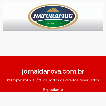
jornaldanova.com.br
© Copyright 2011/2026 Todos os direitos reservados
Expediente