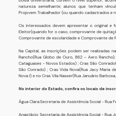
bolsa universitária, cursem o nível superior; ac
natureza semelhante; alunos que tenham víncu
Projovem Trabalhador (ou quando cadastrados e nã
Os interessados devem apresentar o original e f
Eleitor(quando for o caso, comprovante de quitaçã
Comprovante de escolaridade e Comprovante de 
Na Capital, as inscrições podem ser realizadas na
Rancho(Rua Globo de Ouro, 862 – Aero Rancho); 
Cataguases - Novos Estados) ; Cras São Conrado(R
São Conrado) ; Cras Vida Nova(Rua Jacy Maria de
Nova I) e no Cras Vila Nasser(Rua Januário Barbosa,
No interior do Estado, confira os locais de inscr
Água Clara:Secretaria de Assistência Social - Rua
Anastácio: Secretaria de Assistência Social - Rua J