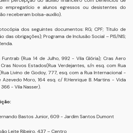
umulem percepção do auxílio financeiro com benefícios de
lo empregatício e alunos egressos ou desistentes do
o receberam bolsa-auxílio).
otocópia dos seguintes documentos: RG; CPF; Título de
o das obrigações); Programa de Inclusão Social – PIS/NIS;
Renda.
 Funtrab (Rua 14 de Julho, 992 - Vila Glória); Cras Aero
Cras Novos Estados(Rua Verdejantes, s/n esq. com Rua
ua Livino de Godoy, 777, esq. com a Rua Internacional -
 Azevedo Moro, 164 esq. c/ R.Henrique B. Martins - Vida
 366 - Vila Nasser).
ição:
 Fernando Bastos Junior, 609 - Jardim Santos Dumont
oão Leite Ribeiro, 437 – Centro