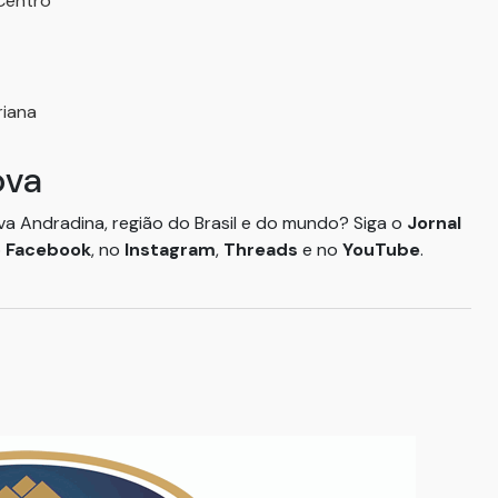
 Centro
riana
ova
ova Andradina, região do Brasil e do mundo? Siga o
Jornal
o
Facebook
, no
Instagram
,
Threads
e no
YouTube
.