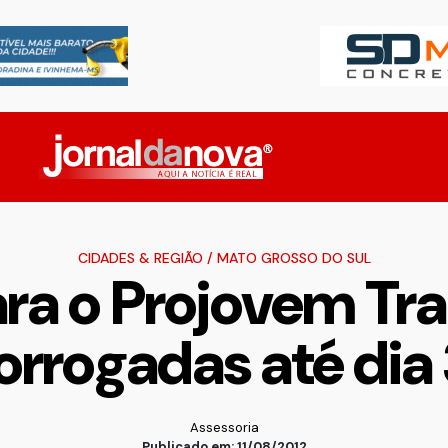
CIDADES & REGIÃO
/
MATO GROSSO DO SUL
ara o Projovem Tr
orrogadas até dia
Assessoria
Publicado em: 11/08/2012