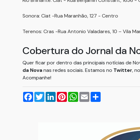
Rio Brilhante: Ciat - Rua Benjamin Constant, 1636 -
Sonora: Ciat -Rua Maranhão, 127 - Centro
Terenos: Cras -Rua Antonio Valadares, 10 – Vila Ma
Cobertura do Jornal da N
Quer ficar por dentro das principais notícias de N
da Nova
nas redes sociais. Estamos no
Twitter
, n
Acompanhe!
Facebook
Twitter
LinkedIn
Pinterest
WhatsApp
Email
Compartilhar