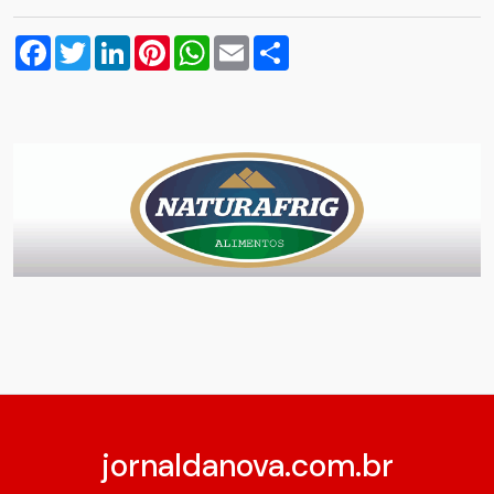
Facebook
Twitter
LinkedIn
Pinterest
WhatsApp
Email
Compartilhar
jornaldanova.com.br