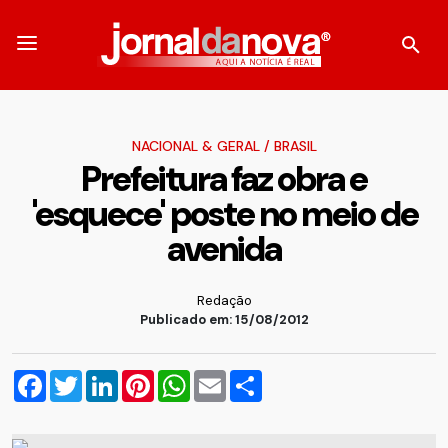
NACIONAL & GERAL
/
BRASIL
Prefeitura faz obra e
'esquece' poste no meio de
avenida
Redação
Publicado em: 15/08/2012
Facebook
Twitter
LinkedIn
Pinterest
WhatsApp
Email
Compartilhar